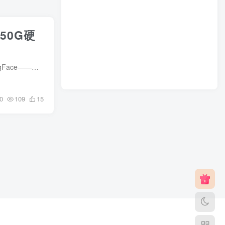
50G硬
还在为本地电脑跑不动大模型而发愁吗？还在为没有显卡而无法体验AI的魅力而苦恼吗？好消息！HuggingFace——这个AI界的“GitHub”，为你提供了完全免费的强大服务器资源！无需信用卡，只需一个...
0
109
15