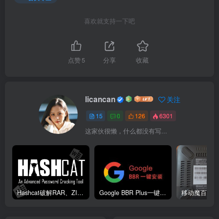
喜欢就支持一下吧
点赞
5
分享
收藏
licancan
关注
15
0
126
6301
这家伙很懒，什么都没有写...
Hashcat破解RAR、ZIP 压缩包密码，几秒搞定!
Google BBR Plus一键安装脚本，一条命令搞定！