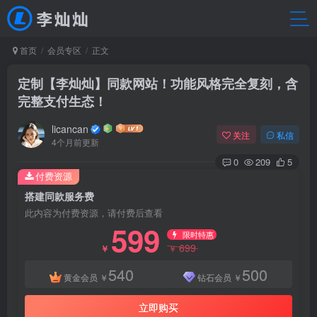
首页
会员专区
正文
定制【李灿灿】同款网站！功能风格完全复刻，含
完整支付生态！
licancan
关注
私信
4个月前更新
0
209
5
付费资源
搭建同款服务费
此内容为付费资源，请付费后查看
599
限时特惠
699
￥
￥
540
500
黄金会员
￥
钻石会员
￥
立即购买