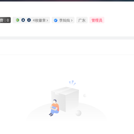
费：0
4枚徽章
李灿灿
广东
管理员