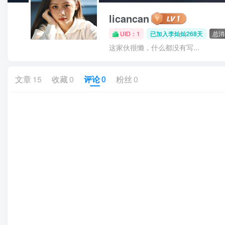
licancan
UID：1
已加入李灿灿268天
总消
这家伙很懒，什么都没有写...
文章
15
收藏
0
评论
0
粉丝
0